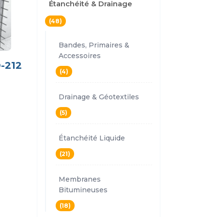
Étanchéité & Drainage
(48)
Bandes, Primaires &
Accessoires
-212
(4)
Drainage & Géotextiles
(5)
Étanchéité Liquide
(21)
Membranes
Bitumineuses
(18)