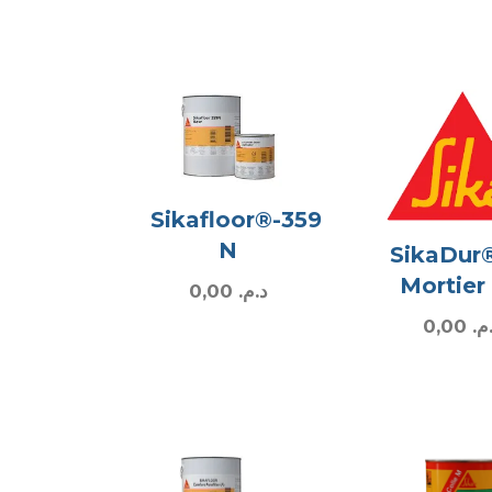
Sikafloor®-359
N
SikaDur
Mortier
0,00
د.م.
0,00
.م