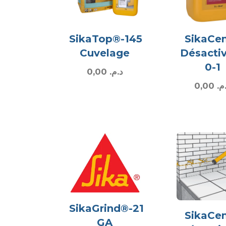
SikaTop®-145
SikaC
Cuvelage
Désacti
0-1
0,00
د.م.
0,00
.م
SikaGrind®-21
SikaC
GA