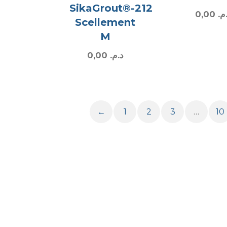
SikaGrout®-212
0,00
.م
Scellement
M
0,00
د.م.
←
1
2
3
…
10