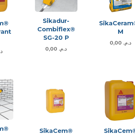
Sikadur-
em®
SikaCeram
Combiflex®
vant
M
SG-20 P
0,00
د.م.
0,00
د.م.
د.
em®
SikaCem®
SikaCem