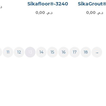
Sikafloor®-3240
SikaGrout
د.
0,00
د.م.
0,00
د.م.
11
12
13
14
15
16
17
18
→