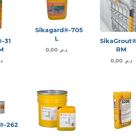
Sikagard®-705
L
®-31
SikaGrout®
 M
RM
0,00
د.م.
د.
0,00
د.م.
r®-262