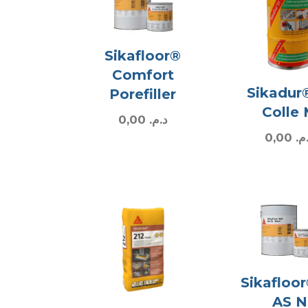
Sikafloor®
Comfort
Sikadur
Porefiller
Colle
0,00
د.م.
0,00
.م
Sikafloo
AS N