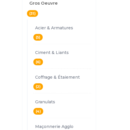
Gros Oeuvre
(31)
Acier & Armatures
(5)
Ciment & Liants
(6)
Coffrage & Étaiement
(2)
Granulats
(4)
Maçonnerie Agglo