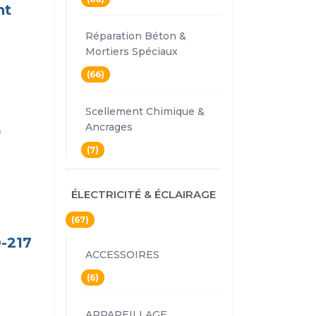
nt
Réparation Béton &
Mortiers Spéciaux
(66)
Scellement Chimique &
Ancrages
(7)
ÉLECTRICITÉ & ÉCLAIRAGE
(67)
-217
ACCESSOIRES
M
(6)
APPAREILLAGE