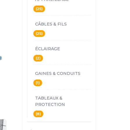
(25)
CÂBLES & FILS
(25)
ÉCLAIRAGE
®
(2)
e
GAINES & CONDUITS
(1)
TABLEAUX &
PROTECTION
(8)