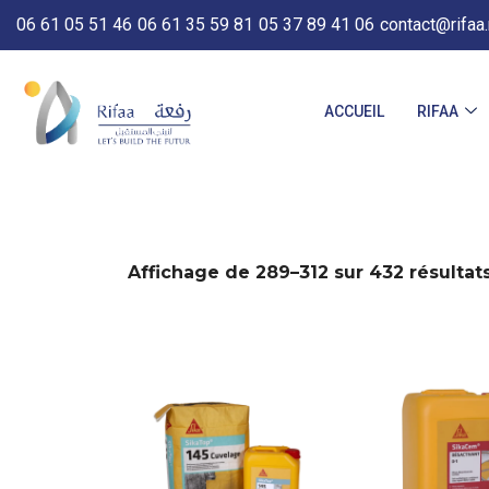
06 61 05 51 46
06 61 35 59 81
05 37 89 41 06
contact@rifaa
ACCUEIL
RIFAA
Affichage de 289–312 sur 432 résultat