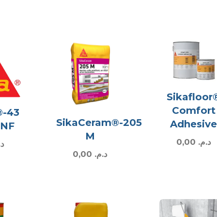
Sikafloor
Comfort
®-43
SikaCeram®-205
Adhesiv
 NF
M
0,00
د.م.
د.
0,00
د.م.