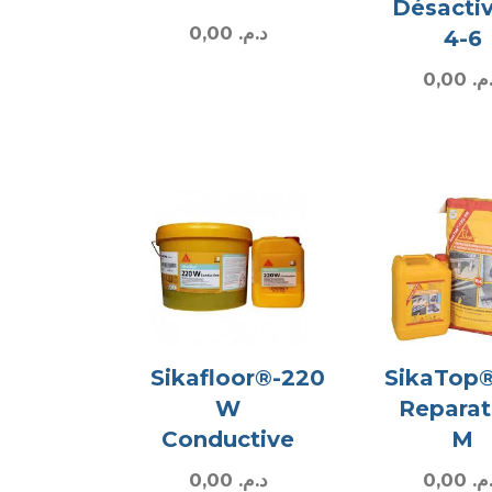
Désacti
0,00
د.م.
4-6
0,00
.م
Sikafloor®-220
SikaTop®
W
Reparat
Conductive
M
0,00
د.م.
0,00
.م