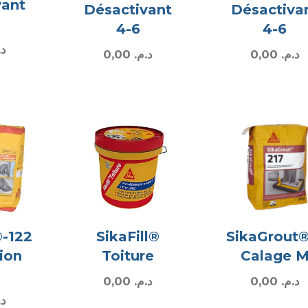
vant
Désactivant
Désactiva
4-6
4-6
د.
0,00
د.م.
0,00
د.م.
-122
SikaFill®
SikaGrout®
ion
Toiture
Calage 
0,00
د.م.
0,00
د.م.
د.