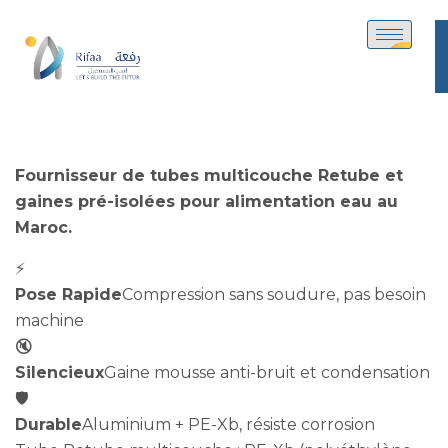
Fournisseur de tubes multicouche Retube et
gaines pré-isolées pour alimentation eau au
Maroc.
⚡
Pose Rapide
Compression sans soudure, pas besoin
machine
🔇
Silencieux
Gaine mousse anti-bruit et condensation
🛡️
Durable
Aluminium + PE-Xb, résiste corrosion