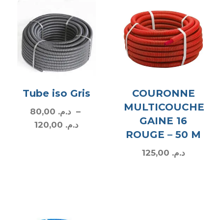
Tube iso Gris
COURONNE
MULTICOUCHE
80,00
د.م.
–
GAINE 16
120,00
د.م.
ROUGE – 50 M
125,00
د.م.