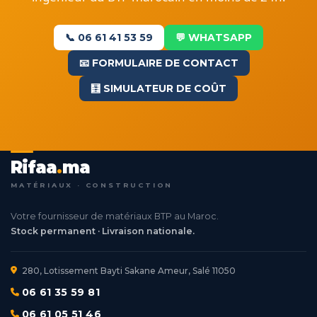
📞 06 61 41 53 59
💬 WHATSAPP
📧 FORMULAIRE DE CONTACT
🧮 SIMULATEUR DE COÛT
Rifaa
.
ma
MATÉRIAUX · CONSTRUCTION
Votre fournisseur de matériaux BTP au Maroc.
Stock permanent · Livraison nationale.
280, Lotissement Bayti Sakane Ameur, Salé 11050
06 61 35 59 81
06 61 05 51 46