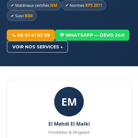
✔ Matériaux certifiés
NM
✔ Normes
RPS 2011
✔ Suivi
BIM
📞 06 61 41 53 59
💬 WHATSAPP — DEVIS 24H
VOIR NOS SERVICES ↓
EM
El Mehdi El Malki
Fondateur & Dirigeant