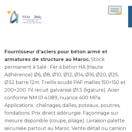
Fournisseur d’aciers pour béton armé et
armatures de structure au Maroc.
Stock
permanent à Salé : Fer à béton HA (Haute
Adhérence) Ø6, Ø8, Ø10, Ø12, Ø14, Ø16, Ø20, Ø25,
Ø32 barre 12m. Treillis soudé PAF mailles 150×150 et
200×200. Fil recuit galvanisé Ø1.5 (ligature). Acier
conforme NM 01.4.089, nuance 400 MPa.
Applications : chaînages, dalles, poteaux, poutres,
fondations. Prix direct sidérurgie. Façonnage sur
mesure disponible (coupe, pliage). Livraison palette
sécurisée partout au Maroc. Vente détail ou camion