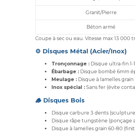
Granit/Pierre
Béton armé
Coupe à sec ou eau. Vitesse max 13 000 t
⚙️ Disques Métal (Acier/Inox)
Tronçonnage :
Disque ultra-fin 
Ébarbage :
Disque bombé 6mm épa
Meulage :
Disque à lamelles grain 4
Inox spécial :
Sans fer (évite cont
🪵 Disques Bois
Disque carbure 3 dents (sculpture
Disque râpe tungstène (ponçage a
Disque à lamelles grain 60-80 (finit