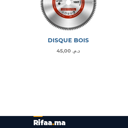
DISQUE BOIS
45,00
د.م.
Rifaa
.
ma