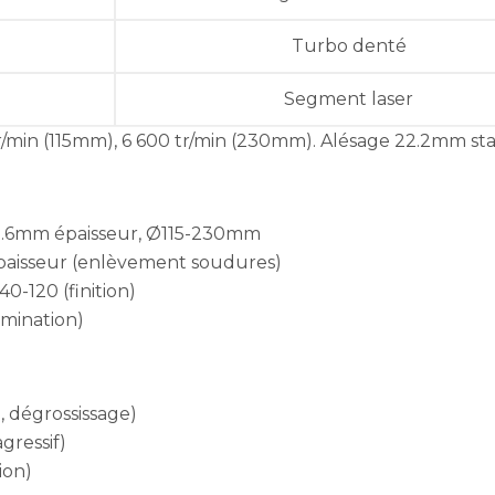
Turbo denté
Segment laser
r/min (115mm), 6 600 tr/min (230mm). Alésage 22.2mm st
1-1.6mm épaisseur, Ø115-230mm
isseur (enlèvement soudures)
0-120 (finition)
amination)
, dégrossissage)
gressif)
ion)