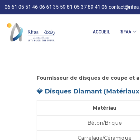
06 61 05 51 46
06 61 35 59 81
05 37 89 41 06
contact@rifaa
ACCUEIL
RIFAA
Fournisseur de disques de coupe et a
💎 Disques Diamant (Matériaux
Matériau
Béton/Brique
Carrelage/Céramique