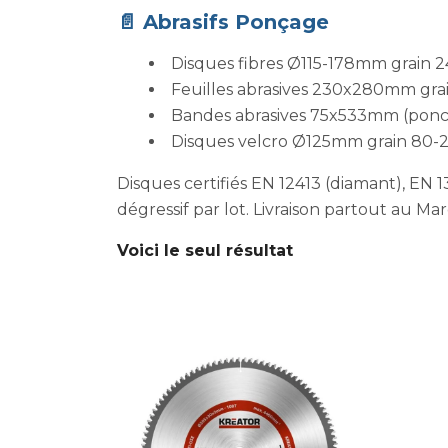
📄 Abrasifs Ponçage
Disques fibres Ø115-178mm grain 24
Feuilles abrasives 230x280mm gra
Bandes abrasives 75x533mm (pon
Disques velcro Ø125mm grain 80-2
Disques certifiés EN 12413 (diamant), EN 
dégressif par lot. Livraison partout au Ma
Voici le seul résultat