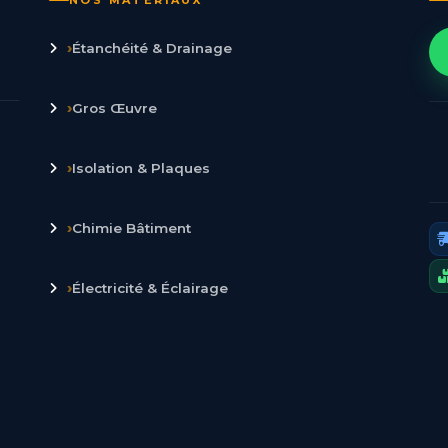
›
Étanchéité & Drainage
›
Gros Œuvre
›
Isolation & Plaques
›
Chimie Bâtiment
›
Électricité & Éclairage