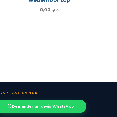
0,00
د.م.
Rafi3 · Assistant
متصل
·
En ligne
Rafi3 — رفيع
Matériaux · Devis · Livraison
🇲🇦
CHOISISSEZ VOTRE LANGUE
CONTACT RAPIDE
الدارجة
🇲🇦
←
Demander un devis WhatsApp
Darija marocaine