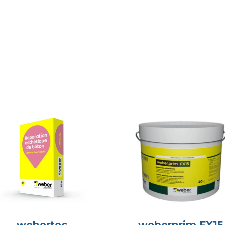
webertec
weberprim FX15