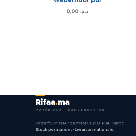
0,00
د.م.
Rifaa
.
ma
MATÉRIAUX · CONSTRUCTION
Votre fournisseur de matériaux BTP au Maroc.
Stock permanent · Livraison nationale.