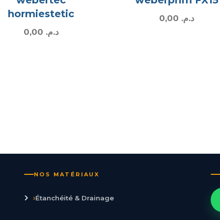
hormiestetic
0,00
د.م.
0,00
د.م.
NOS MATÉRIAUX
›
Étanchéité & Drainage