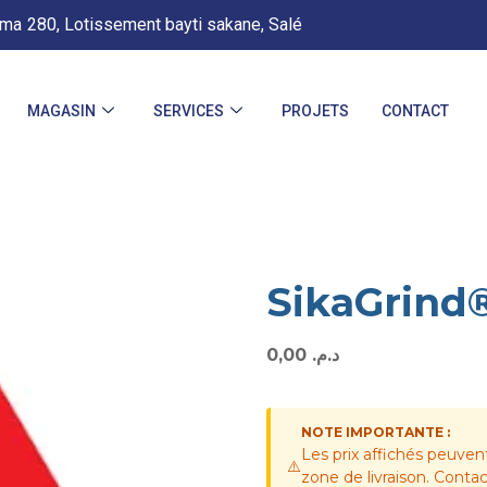
.ma
280, Lotissement bayti sakane, Salé
MAGASIN
SERVICES
PROJETS
CONTACT
SikaGrind
0,00
د.م.
NOTE IMPORTANTE :
Les prix affichés peuven
⚠️
zone de livraison. Cont