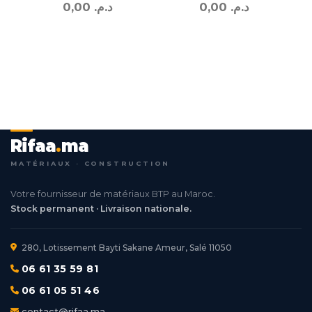
0,00
د.م.
0,00
د.م.
Rifaa
.
ma
MATÉRIAUX · CONSTRUCTION
Votre fournisseur de matériaux BTP au Maroc.
Stock permanent · Livraison nationale.
280, Lotissement Bayti Sakane Ameur, Salé 11050
06 61 35 59 81
06 61 05 51 46
contact@rifaa.ma