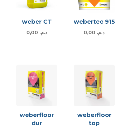
weber CT
webertec 915
0,00
د.م.
0,00
د.م.
weberfloor
weberfloor
dur
top