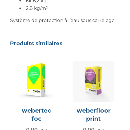
Kit 6,2 kg
2,8 kg/m²
Système de protection à l’eau sous carrelage.
Produits similaires
webertec
weberfloor
foc
print
0,00
د.م.
0,00
د.م.