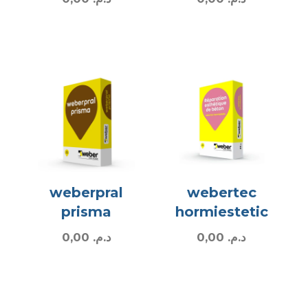
weberpral
webertec
prisma
hormiestetic
0,00
د.م.
0,00
د.م.