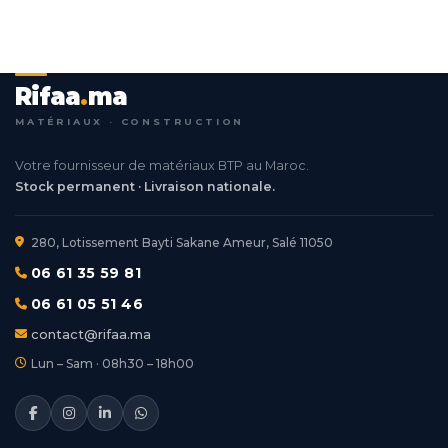
Rifaa
.
ma
MATÉRIAUX · CONSTRUCTION
Votre fournisseur de matériaux BTP au Maroc.
Stock permanent · Livraison nationale.
280, Lotissement Bayti Sakane Ameur, Salé 11050
06 61 35 59 81
06 61 05 51 46
contact@rifaa.ma
Lun – Sam · 08h30 – 18h00