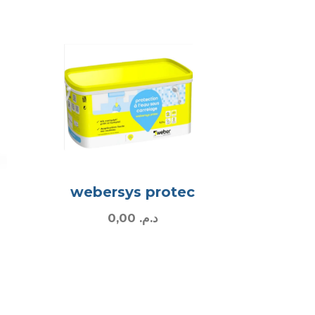
webersys protec
0,00
د.م.
Rafi3 · Assistant
متصل
·
En ligne