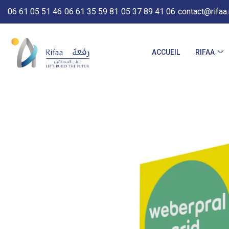
06 61 05 51 46
06 61 35 59 81
05 37 89 41 06
contact@rifaa
ACCUEIL
RIFAA