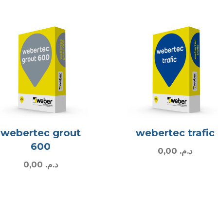
webertec grout
webertec trafic
600
0,00
د.م.
0,00
د.م.