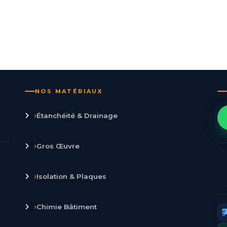
NOS MATÉRIAUX
›
Étanchéité & Drainage
›
Gros Œuvre
›
Isolation & Plaques
›
Chimie Bâtiment