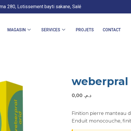
.ma
280, Lotissement bayti sakane, Salé
MAGASIN
SERVICES
PROJETS
CONTACT
weberpral 
0,00
د.م.
Finition pierre manteau d
Enduit monocouche, finit