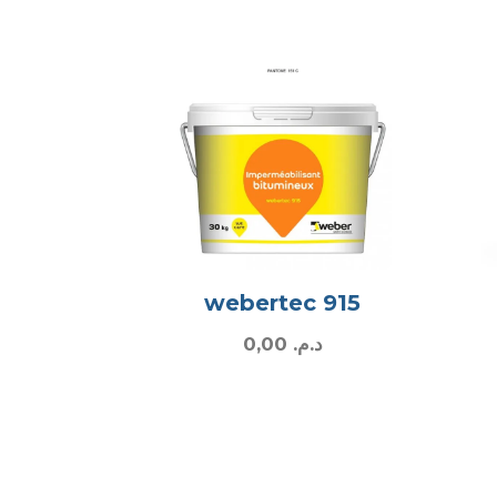
webertec 915
0,00
د.م.