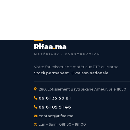
Rifaa
.
ma
MATÉRIAUX · CONSTRUCTION
Votre fournisseur de matériaux BTP au Maroc.
Stock permanent · Livraison nationale.
280, Lotissement Bayti Sakane Ameur, Salé 11050
06 61 35 59 81
06 61 05 51 46
contact@rifaa.ma
Lun – Sam · 08h30 – 18h00