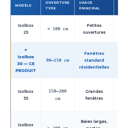
OUVERTURE
USAGE
MODÈLE
NOT
TYPE
PRINCIPAL
Réno
Isolbox
Petites
< 100 cm
es
25
ouvertures
con
✦
Le 
Fenêtres
Isolbox
le
90–150 cm
standard
30 — CE
cour
résidentielles
M
PRODUIT
Vi
150–200
Isolbox
Grandes
log
35
fenêtres
ha
cm
g
Gr
Baies larges,
Isolbox
ba