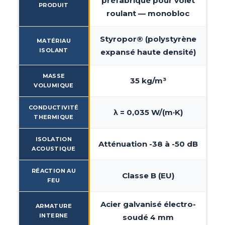
préfabriqué pour volet
PRODUIT
roulant — monobloc
Styropor® (polystyrène
MATÉRIAU
ISOLANT
expansé haute densité)
MASSE
35 kg/m³
VOLUMIQUE
CONDUCTIVITÉ
λ = 0,035 W/(m·K)
THERMIQUE
ISOLATION
Atténuation -38 à -50 dB
ACOUSTIQUE
RÉACTION AU
Classe B (EU)
FEU
Acier galvanisé électro-
ARMATURE
INTERNE
soudé 4 mm