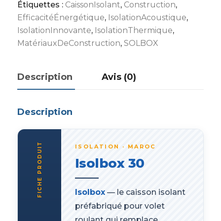
Étiquettes :
CaissonIsolant
,
Construction
,
EfficacitéÉnergétique
,
IsolationAcoustique
,
IsolationInnovante
,
IsolationThermique
,
MatériauxDeConstruction
,
SOLBOX
Description
Avis (0)
Description
FICHE PRODUIT
ISOLATION · MAROC
Isolbox 30
Isolbox
— le caisson isolant
préfabriqué pour volet
roulant qui remplace