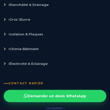
›
Étanchéité & Drainage
›
Gros Œuvre
›
Isolation & Plaques
›
Chimie Bâtiment
›
Électricité & Éclairage
CONTACT RAPIDE
Demander un devis WhatsApp
ou appelez