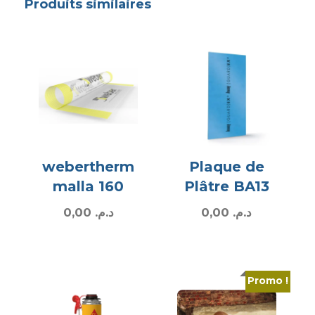
Produits similaires
webertherm
Plaque de
malla 160
Plâtre BA13
0,00
د.م.
0,00
د.م.
Promo !