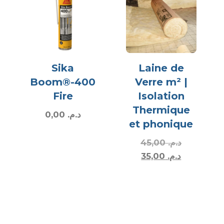
Sika
Laine de
Boom®-400
Verre m² |
Fire
Isolation
Thermique
0,00
د.م.
et phonique
45,00
د.م.
35,00
د.م.