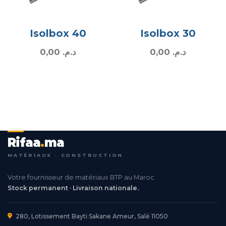
Isolbox 40
Isolbox 30
0,00
د.م.
0,00
د.م.
Rifaa
.
ma
MATÉRIAUX · CONSTRUCTION
Votre fournisseur de matériaux BTP au Maroc.
Stock permanent · Livraison nationale.
280, Lotissement Bayti Sakane Ameur, Salé 11050