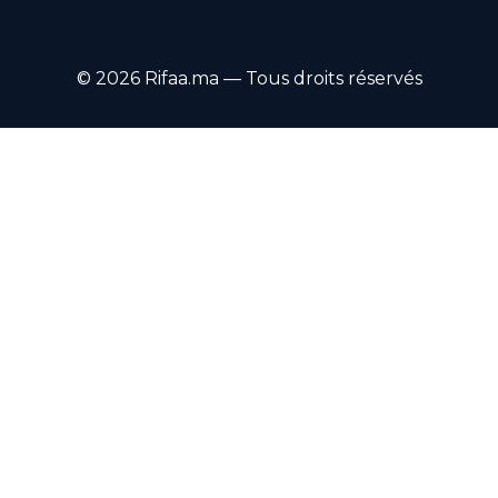
© 2026 Rifaa.ma — Tous droits réservés
Rafi3 · Assistant
متصل
·
En ligne