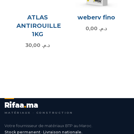
ATLAS
weberv fino
ANTIROUILLE
0,00
د.م.
1KG
30,00
د.م.
Rifaa
.
ma
MATÉRIAUX · CONSTRUCTION
Votre fournisseur de matériaux BTP au Maroc.
Stock permanent · Livraison nationale.