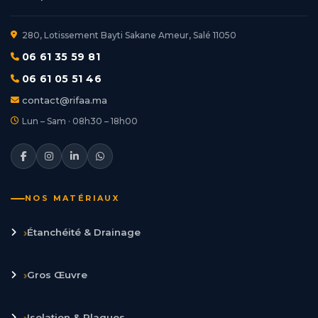
280, Lotissement Bayti Sakane Ameur, Salé 11050
06 61 35 59 81
06 61 05 51 46
contact@rifaa.ma
Lun – Sam · 08h30 – 18h00
NOS MATÉRIAUX
›
Étanchéité & Drainage
›
Gros Œuvre
›
Isolation & Plaques