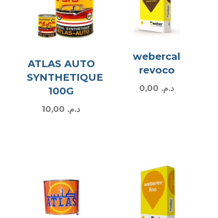
webercal
ATLAS AUTO
revoco
SYNTHETIQUE
0,00
د.م.
100G
10,00
د.م.