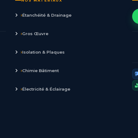
NOS MATÉRIAUX
›
Étanchéité & Drainage
›
Gros Œuvre
›
Isolation & Plaques
›
Chimie Bâtiment
›
Électricité & Éclairage