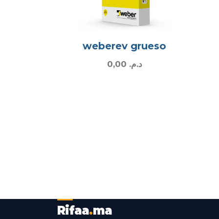
weberev grueso
0,00
د.م.
Rifaa
.
ma