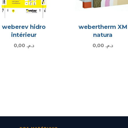
weberev hidro
webertherm XM
intérieur
natura
0,00
د.م.
0,00
د.م.