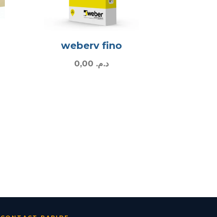
weberv fino
0,00
د.م.
Rafi3 · Assistant
متصل
·
En ligne
Rafi3 — رفيع
Matériaux · Devis · Livraison
🇲🇦
CHOISISSEZ VOTRE LANGUE