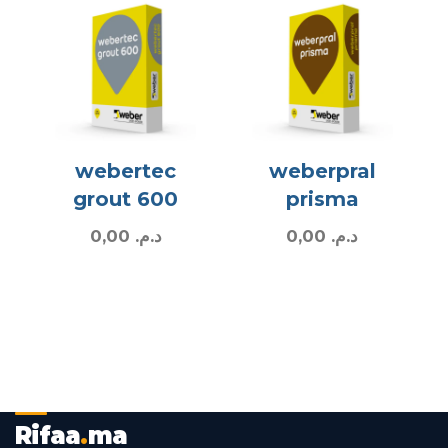
webertec
weberpral
grout 600
prisma
0,00
د.م.
0,00
د.م.
Rifaa
.
ma