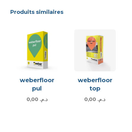
Produits similaires
weberfloor
weberfloor
pul
top
0,00
د.م.
0,00
د.م.