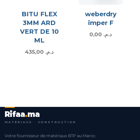
BITU FLEX
weberdry
3MM ARD
imper F
VERT DE 10
0,00
د.م.
ML
435,00
د.م.
Rifaa
.
ma
MATÉRIAUX · CONSTRUCTION
Votre fournisseur de matériaux BTP au Maroc.