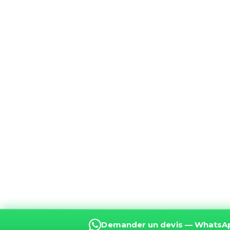
Rafi3 — رفيع
Matériaux · Devis · Livraison
🇲🇦
CHOISISSEZ VOTRE LANGUE
←
Français
🇫🇷
Conversation en français
Réponse instantanée · Expert BTP marocai
Demander un devis — WhatsA