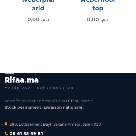
arid
top
0,00
د.م.
0,00
د.م.
Rifaa
.
ma
MATÉRIAUX · CONSTRUCTION
Votre fournisseur de matériaux BTP au Maroc.
Stock permanent · Livraison nationale.
280, Lotissement Bayti Sakane Ameur, Salé 11050
06 61 35 59 81