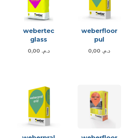
webertec
weberfloor
glass
pul
0,00
د.م.
0,00
د.م.
weberpral
weberfloor