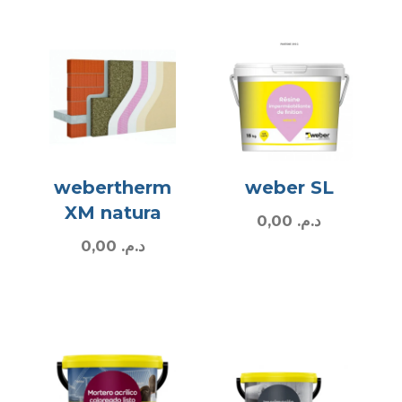
webertherm
weber SL
XM natura
0,00
د.م.
0,00
د.م.