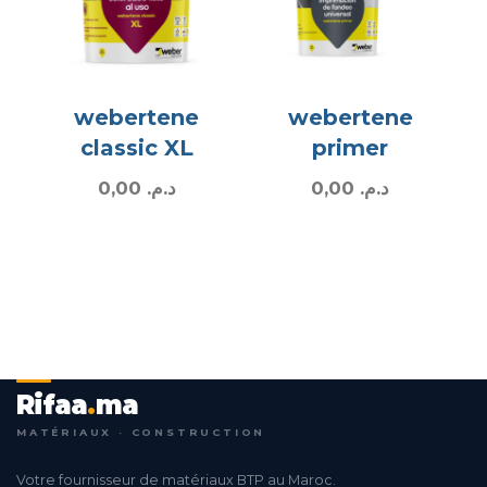
webertene
webertene
classic XL
primer
0,00
د.م.
0,00
د.م.
Rifaa
.
ma
MATÉRIAUX · CONSTRUCTION
Votre fournisseur de matériaux BTP au Maroc.