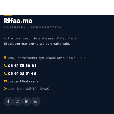
Rifaa
.
ma
MATÉRIAUX · CONSTRUCTION
Votre fournisseur de matériaux BTP au Maroc.
Stock permanent · Livraison nationale.
280, Lotissement Bayti Sakane Ameur, Salé 11050
06 61 35 59 81
06 61 05 51 46
contact@rifaa.ma
Lun – Sam · 08h30 – 18h00