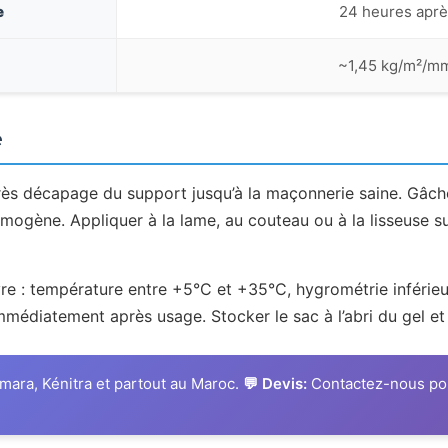
e
24 heures aprè
~1,45 kg/m²/mm
e
rès décapage du support jusqu’à la maçonnerie saine. Gâch
mogène. Appliquer à la lame, au couteau ou à la lisseuse s
e : température entre +5°C et +35°C, hygrométrie inférieur
 immédiatement après usage. Stocker le sac à l’abri du gel et
mara, Kénitra et partout au Maroc.
💬 Devis:
Contactez-nous pour