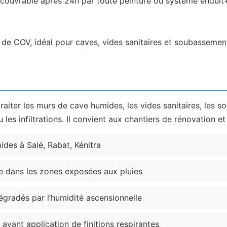
ouvrable après 24h par toute peinture ou système enduit+p
 de COV, idéal pour caves, vides sanitaires et soubassemen
 traiter les murs de cave humides, les vides sanitaires, les
 les infiltrations. Il convient aux chantiers de rénovation e
des à Salé, Rabat, Kénitra
e dans les zones exposées aux pluies
égradés par l’humidité ascensionnelle
vant application de finitions respirantes