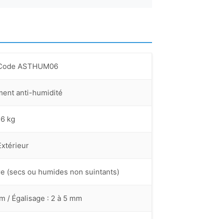
— Code ASTHUM06
ment anti-humidité
 6 kg
Extérieur
rre (secs ou humides non suintants)
m / Égalisage : 2 à 5 mm