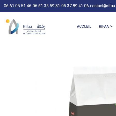
06 61 05 51 46
06 61 35 59 81
05 37 89 41 06
contact@rifaa
ACCUEIL
RIFAA