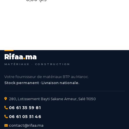
Rifaa
.
ma
MATÉRIAUX · CONSTRUCTION
Votre fournisseur de matériaux BTP au Maroc.
Stock permanent · Livraison nationale.
280, Lotissement Bayti Sakane Ameur, Salé 11050
06 61 35 59 81
06 61 05 51 46
contact@rifaa.ma