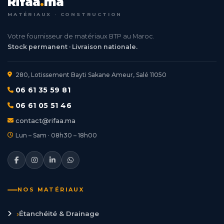
Rifaa
.
ma
MATÉRIAUX · CONSTRUCTION
Votre fournisseur de matériaux BTP au Maroc.
Stock permanent · Livraison nationale.
280, Lotissement Bayti Sakane Ameur, Salé 11050
06 61 35 59 81
06 61 05 51 46
contact@rifaa.ma
Lun – Sam · 08h30 – 18h00
NOS MATÉRIAUX
›
Étanchéité & Drainage