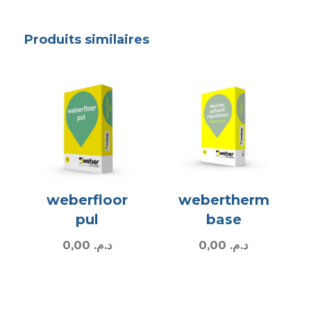
Produits similaires
weberfloor
webertherm
pul
base
0,00
د.م.
0,00
د.م.