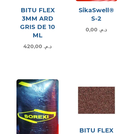
BITU FLEX
SikaSwell®
3MM ARD
S-2
GRIS DE 10
0,00
د.م.
ML
420,00
د.م.
BITU FLEX