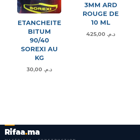
3MM ARD
ROUGE DE
10 ML
ETANCHEITE
BITUM
425,00
د.م.
90/40
SOREXI AU
KG
30,00
د.م.
Rifaa
.
ma
MATÉRIAUX · CONSTRUCTION