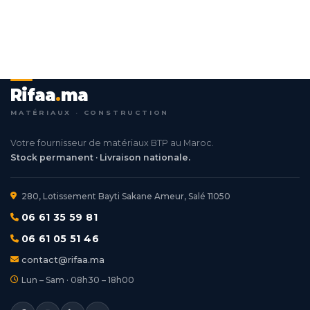
Rifaa
.
ma
MATÉRIAUX · CONSTRUCTION
Votre fournisseur de matériaux BTP au Maroc.
Stock permanent · Livraison nationale.
280, Lotissement Bayti Sakane Ameur, Salé 11050
06 61 35 59 81
06 61 05 51 46
contact@rifaa.ma
Lun – Sam · 08h30 – 18h00