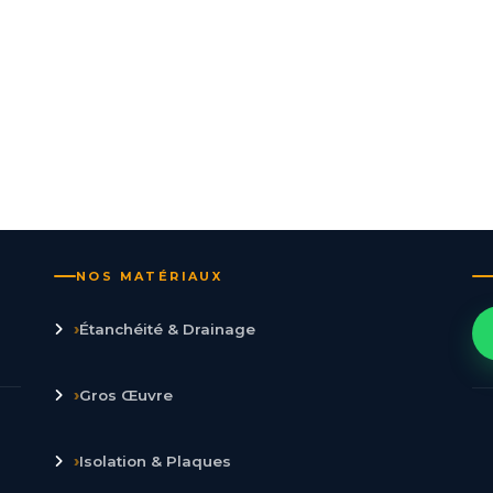
NOS MATÉRIAUX
›
Étanchéité & Drainage
›
Gros Œuvre
›
Isolation & Plaques