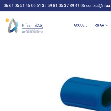
06 61 05 51 46
06 61 35 59 81
05 37 89 41 06
contact@rifaa
ACCUEIL
RIFAA