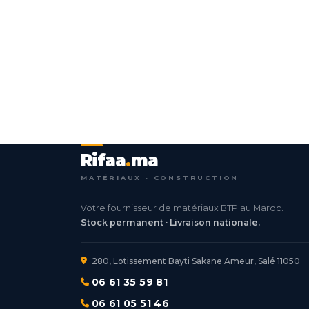
Rifaa
.
ma
MATÉRIAUX · CONSTRUCTION
Votre fournisseur de matériaux BTP au Maroc.
Stock permanent · Livraison nationale.
280, Lotissement Bayti Sakane Ameur, Salé 11050
06 61 35 59 81
06 61 05 51 46