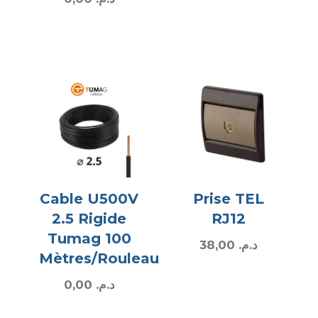
Cable U500V
Prise TEL
2.5 Rigide
RJ12
Tumag 100
38,00
د.م.
Mètres/Rouleau
0,00
د.م.