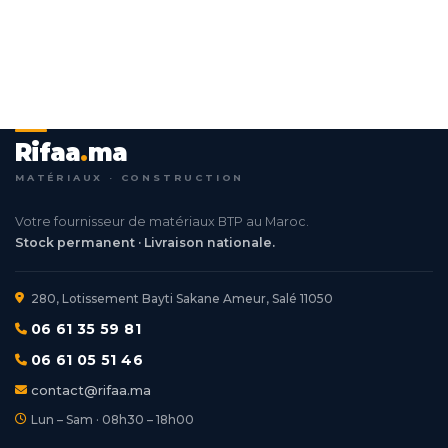
Rifaa
.
ma
MATÉRIAUX · CONSTRUCTION
Votre fournisseur de matériaux BTP au Maroc.
Stock permanent · Livraison nationale.
280, Lotissement Bayti Sakane Ameur, Salé 11050
06 61 35 59 81
06 61 05 51 46
contact@rifaa.ma
Lun – Sam · 08h30 – 18h00