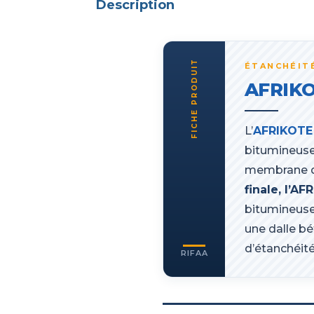
Description
FICHE PRODUIT
ÉTANCHÉITÉ
AFRIKO
L’
AFRIKOTE
bitumineuse 
membrane d
finale, l’A
bitumineuse 
une dalle bé
d’étanchéit
RIFAA