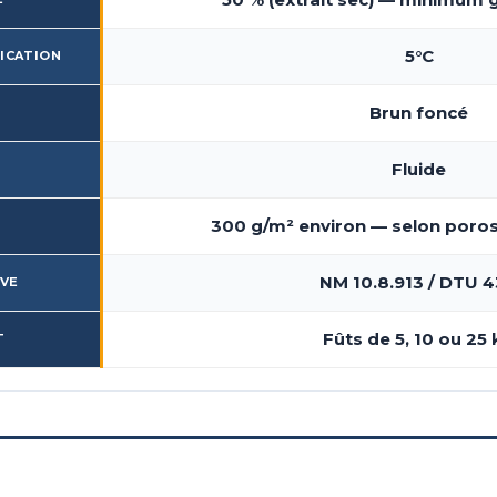
5°C
LICATION
Brun foncé
Fluide
300 g/m² environ — selon poros
NM 10.8.913 / DTU 4
IVE
Fûts de 5, 10 ou 25
T