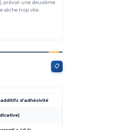
f), prévoir une deuxième
e sèche trop vite.
📋
 additifs d’adhésivité
dicative)
aranti ≥ 40 %