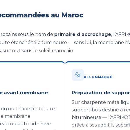
 recommandées au Maroc
arocains sous le nom de
primaire d’accrochage
, l’AFRI
toute étanchéité bitumineuse — sans lui, la membrane 
, surtout sous le soleil marocain.
🔩
RECOMMANDÉ
ge avant membrane
Préparation de suppor
Sur charpente métallique
éton ou chape de toiture-
support bois destiné à r
une membrane
bitumineuse — l’AFRIKOTE
eau ou auto-adhésive.
grâce à ses additifs spéci