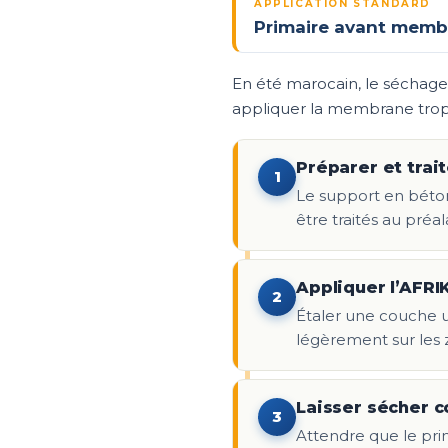
APPLICATION STANDARD
Primaire avant memb
En été marocain, le séchage 
appliquer la membrane trop 
Préparer et trait
1
Le support en béton,
être traités au pré
Appliquer l’AFRI
2
Étaler une couche un
légèrement sur les 
Laisser sécher 
3
Attendre que le pri