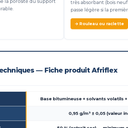
me la porosité du support
très absorbant (bois neu
rable.
passe légère si la premièr
→ Rouleau ou raclette
techniques — Fiche produit Afriflex
Base bitumineuse + solvants volatils +
0,95 g/m³ ± 0,05 (valeur in
50 % (extrait sec) — minimum g
E