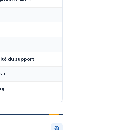
ité du support
3.1
 kg
👷