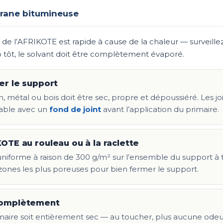
rane bitumineuse
de l’AFRIKOTE est rapide à cause de la chaleur — surveille
tôt, le solvant doit être complètement évaporé.
er le support
 métal ou bois doit être sec, propre et dépoussiéré. Les joi
alable avec un
fond de joint
avant l’application du primaire.
KOTE au rouleau ou à la raclette
iforme à raison de 300 g/m² sur l’ensemble du support à tra
zones les plus poreuses pour bien fermer le support.
complètement
maire soit entièrement sec — au toucher, plus aucune odeur