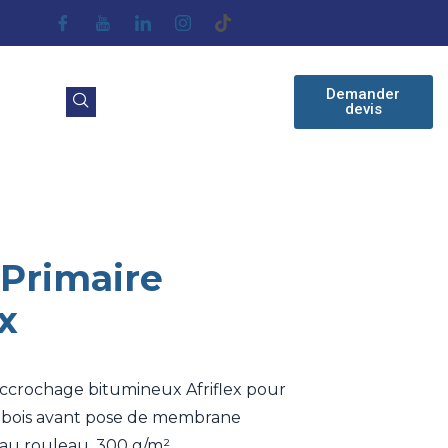
Demander
devis
Primaire
x
accrochage bitumineux Afriflex pour
t bois avant pose de membrane
 au rouleau, 300 g/m².